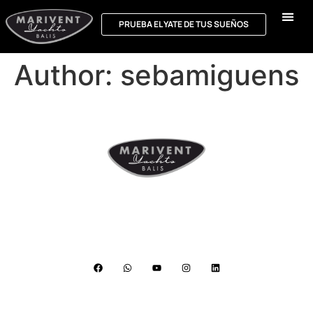
PRUEBA EL YATE DE TUS SUEÑOS
Author:
sebamiguens
Port Balís, Local 4-A Sant Andreu de Llavaneres
(Barcelona)
Lunes a viernes de 09:30h a 17:30h
Contactar
AVISO LEGAL
PRIVACIDAD
COOKIES
Desarrollo: Redbinaria Marketing Digital